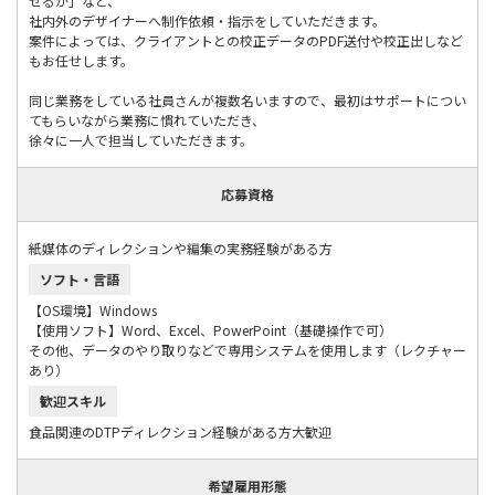
せるか」など、
社内外のデザイナーへ制作依頼・指示をしていただきます。
案件によっては、クライアントとの校正データのPDF送付や校正出しなど
もお任せします。
同じ業務をしている社員さんが複数名いますので、最初はサポートについ
てもらいながら業務に慣れていただき、
徐々に一人で担当していただきます。
応募資格
紙媒体のディレクションや編集の実務経験がある方
ソフト・言語
【OS環境】Windows
【使用ソフト】Word、Excel、PowerPoint（基礎操作で可）
その他、データのやり取りなどで専用システムを使用します（レクチャー
あり）
歓迎スキル
食品関連のDTPディレクション経験がある方大歓迎
希望雇用形態