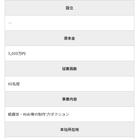
設立
―
資本金
5,000万円
従業員数
60名程
事業内容
紙媒体・Web等の制作プrダクション
本社所在地