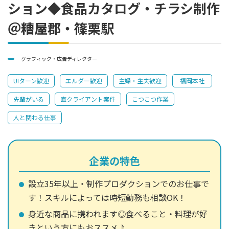
ション◆食品カタログ・チラシ制作
＠糟屋郡・篠栗駅
グラフィック・広告ディレクター
UIターン歓迎
エルダー歓迎
主婦・主夫歓迎
福岡本社
先輩がいる
直クライアント案件
こつこつ作業
人と関わる仕事
企業の特色
設立35年以上・制作プロダクションでのお仕事で
す！スキルによっては時短勤務も相談OK！
身近な商品に携われます◎食べること・料理が好
きという方にもおススメ♪