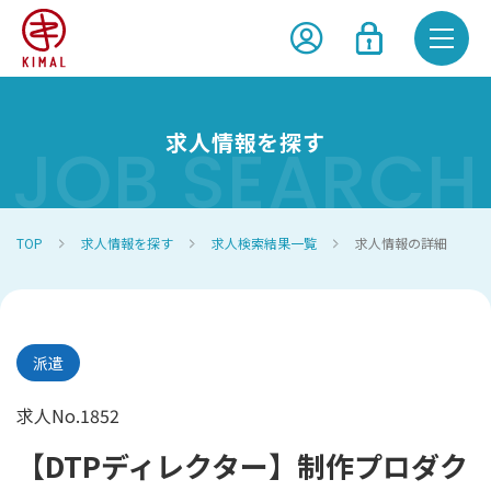
メ
ニ
ュ
求人情報を探す
JOB SEARCH
ー
を
開
TOP
求人情報を探す
求人検索結果一覧
求人情報の詳細
く
派遣
求人No.
1852
【DTPディレクター】制作プロダク